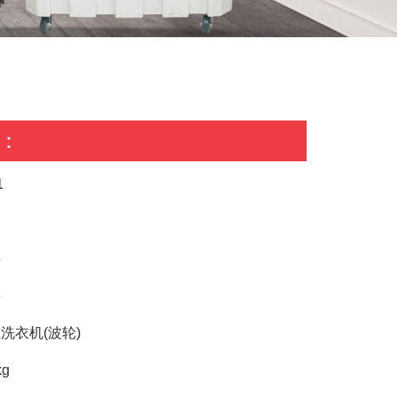
：
1
料
料
洗衣机(波轮)
g