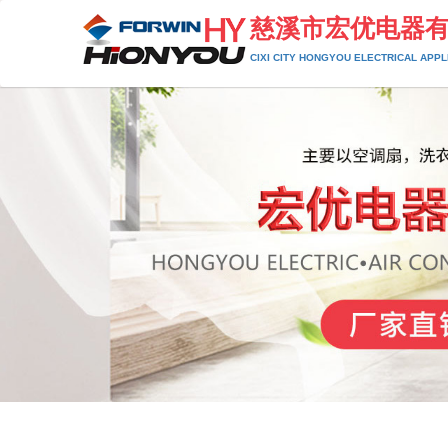
慈溪市宏优电器
CIXI CITY HONGYOU ELECTRICAL APPLI