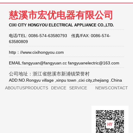
慈溪市宏优电器有限公司
CIXI CITY HONGYOU ELECTRICAL APPLIANCE CO.,LTD.
电话/TEL: 0086-574-63580793 传真/FAX: 0086-574-
63580809
http：//www.cixihongyou.com
EMAlL:fangyuan@fangyuan.cc fangyuanelectric@163.com
公司地址：浙江省慈溪市新浦镇荣誉村
ADD:NO.Rongyu village ,xinpu town ,cixi city,zhejiang .China
ABOUTUS
PRODUCTS
DEVICE
SERVICE
NEWS
CONTACT