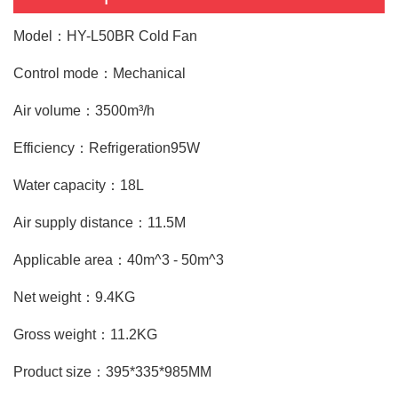
Model：HY-L50BR Cold Fan
Control mode：Mechanical
Air volume：3500m³/h
Efficiency：Refrigeration95W
Water capacity：18L
Air supply distance：11.5M
Applicable area：40m^3 - 50m^3
Net weight：9.4KG
Gross weight：11.2KG
Product size：395*335*985MM