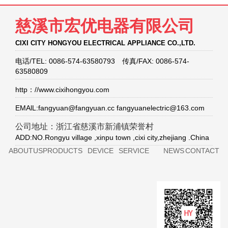
慈溪市宏优电器有限公司
CIXI CITY HONGYOU ELECTRICAL APPLIANCE CO.,LTD.
电话/TEL: 0086-574-63580793 传真/FAX: 0086-574-
63580809
http：//www.cixihongyou.com
EMAlL:fangyuan@fangyuan.cc fangyuanelectric@163.com
公司地址：浙江省慈溪市新浦镇荣誉村
ADD:NO.Rongyu village ,xinpu town ,cixi city,zhejiang .China
ABOUTUS
PRODUCTS
DEVICE
SERVICE
NEWS
CONTACT